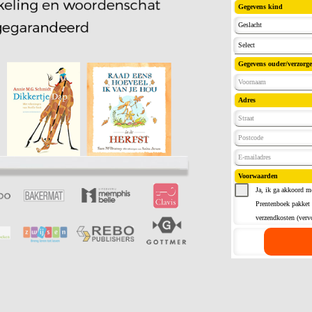
Gegevens kind
Geslacht
Select
Gegevens ouder/verzorge
Adres
Voorwaarden
Ja, ik ga akkoord m
Prentenboek pakket 
verzendkosten (verv