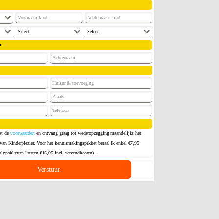
Select
Select
r
et de
voorwaarden
en ontvang graag tot wederopzegging maandelijks het
van Kinderplezier. Voor het kennismakingspakket betaal ik enkel €7,95
olgpakketten kosten €15,95 incl. verzendkosten).
Verstuur