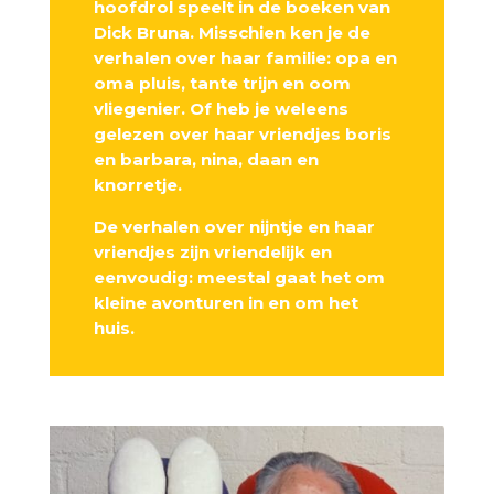
hoofdrol speelt in de boeken van
Dick Bruna. Misschien ken je de
verhalen over haar familie: opa en
oma pluis, tante trijn en oom
vliegenier. Of heb je weleens
gelezen over haar vriendjes boris
en barbara, nina, daan en
knorretje.
De verhalen over nijntje en haar
vriendjes zijn vriendelijk en
eenvoudig: meestal gaat het om
kleine avonturen in en om het
huis.